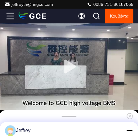
jeffreyth@hngce.com
0086-731-86187065
Κουβέντα
16S 51.2V 100A Master BMS Συστήματος
Jeffrey
αποθήκευσης ενέργειας μπαταρίας Lifepo4