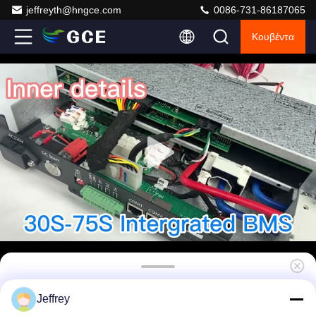
jeffreyth@hngce.com
0086-731-86187065
Κουβέντα
ενσωματωμένο το η δεκαετία του '30 ρεύμα
Jeffrey
απαλλαγής BMS 50A ΜΠΟΡΕΊ ξηρό