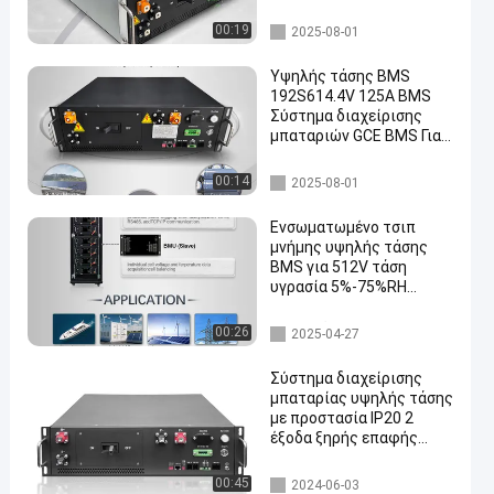
UPS ESS HV μπαταρίες
λιθίου Lifepo4 μπαταρία
Ενεργειακή αποθήκευση BMS
00:19
2025-08-01
Υψηλής τάσης BMS
192S614.4V 125A BMS
Σύστημα διαχείρισης
μπαταριών GCE BMS Για
δοχεία ESS Ηλιακή
αποθήκευση C & I ESS
Ενεργειακή αποθήκευση BMS
00:14
2025-08-01
Ενσωματωμένο τσιπ
μνήμης υψηλής τάσης
BMS για 512V τάση
υγρασία 5%-75%RH
χωρητικότητα μνήμη
δεδομένων
υψηλή τάση bms
00:26
2025-04-27
Σύστημα διαχείρισης
μπαταρίας υψηλής τάσης
με προστασία IP20 2
έξοδα ξηρής επαφής
125A μέγιστο ρεύμα
Ενεργειακή αποθήκευση BMS
00:45
2024-06-03