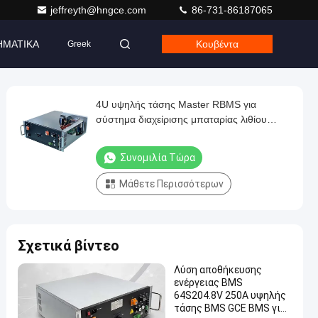
jeffreyth@hngce.com
86-731-86187065
ΗΜΑΤΙΚΑ
Κουβέντα
Greek
4U υψηλής τάσης Master RBMS για
σύστημα διαχείρισης μπαταρίας λιθίου
BESS UPS
Συνομιλία Τώρα
Μάθετε Περισσότερων
Σχετικά βίντεο
Λύση αποθήκευσης
ενέργειας BMS
64S204.8V 250A υψηλής
τάσης BMS GCE BMS για