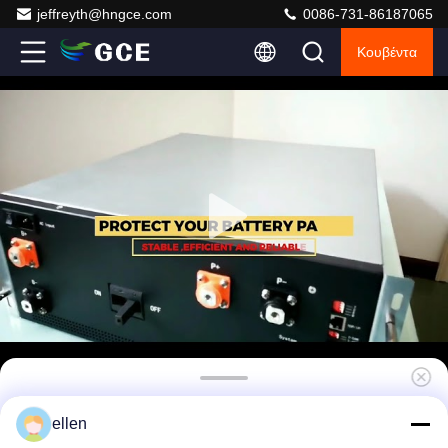
jeffreyth@hngce.com
0086-731-86187065
Κουβέντα
GCE 500-1000V 250A BMS υψηλής τάσης με
ellen
σύστημα διαχείρισης μπαταριών CAN/RS485