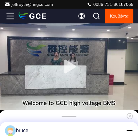
jeffreyth@hngce.com
0086-731-86187065
Κουβέντα
Ενσωματωμένο BMS 38S121.6V 100A Λιθιο
bruce
BMS Lifepo4 BMS Για UPS BESS Ηλιακό ESS