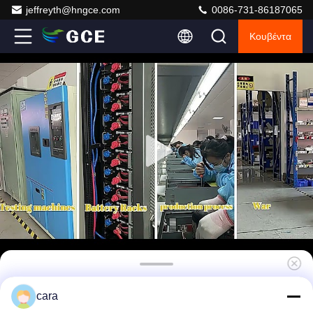
jeffreyth@hngce.com
0086-731-86187065
Κουβέντα
Σύστημα διαχείρισης μπαταρίας υψηλής
cara
τάσης με επικοινωνία RS485/CAN 270S 864V