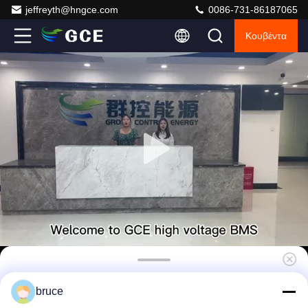
jeffreyth@hngce.com
0086-731-86187065
Κουβέντα
Κέντρο Tap BMS Υψηλής τάσης BMS
bruce
864V±432V 400A Λύση ηλεκτρικής ενέργειας