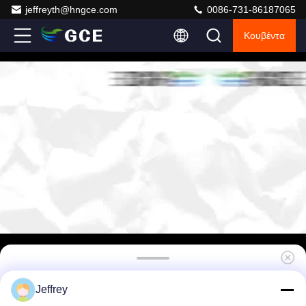
jeffreyth@hngce.com
0086-731-86187065
Κουβέντα
96V-192V Σύστημα διαχείρισης μπαταρίας
Jeffrey
υψηλής τάσης BMS 30s-60s 50A