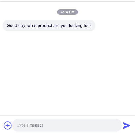
Συνομιλία Τώρα
Αποστολή Ερώτησης
4:14 PM
#
192V Ενσωματωμένο BMS
Good day, what product are you looking for?
#
75S Σύστημα Διαχείρισης Μπαταρίας Για Ηλεκτρικά Οχήματα
#
100A 30S BMS
Ενσωματωμένο BMS
2025-08-01
229 απόψεις
GCE 30s-60s 96V-192V 50A νέα μηχανή όλα σε ένα υψηλής τάσης πηγή
BMS μοναδικό σχεδιασμό για μπαταρία λιθίου Ονομασία του προϊόντος:30S-
60S 50A ενσωματωμένο BMS Εφαρμογή: 1Στο σπίτι.αποθήκευση, 2. αποθ...
Δείτε περισσότερα
Μηνύματα επισκέπτη
Αφήστε μήνυμα.
Κανένα δημόσιο σχόλιο ακόμα