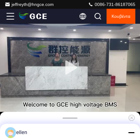
jeffreyth@hngce.com
0086-731-86187065
Κουβέντα
150S UPS BMS, ESS Συστήματα Διαχείρισης
ellen
Ενέργειας Συστήματα αποθήκευσης