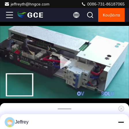
jeffreyth@hngce.com
0086-731-86187065
Κουβέντα
GCE ενσωματωμένο 200mA BMS με την
Jeffrey
αντίστροφη προστασία σύνδεσης για το