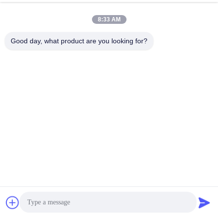
σύστημα διαχείρισης μπαταριών
Συνομιλία Τώρα
Αποστολή Ερώτησης
8:33 AM
#
192V Ενσωματωμένο BMS
Good day, what product are you looking for?
#
75S Σύστημα Διαχείρισης Μπαταρίας Για Ηλεκτρικά Οχήματα
#
100A 30S BMS
Ενσωματωμένο BMS
2023-08-31
1140 απόψεις
Περιγραφή του προϊόντος: Η30-75S Ενσωματωμένο BMSείναι ένα
πολυλειτουργικό σύστημα διαχείρισης μπαταρίας που έχει σχεδιαστεί για να
παρέχει βέλτιστη απόδοση και ασφάλεια για το πακέτο μπαταρίας σας.εύ...
Δείτε περισσότερα
Μηνύματα επισκέπτη
Αφήστε μήνυμα.
Κανένα δημόσιο σχόλιο ακόμα