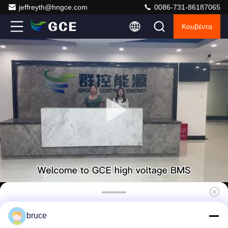
jeffreyth@hngce.com
0086-731-86187065
Κουβέντα
Υψηλής τάσης BMS 112S358.4V 50A Lifepo4
bruce
BMS Σύστημα διαχείρισης μπαταριών λιθίου