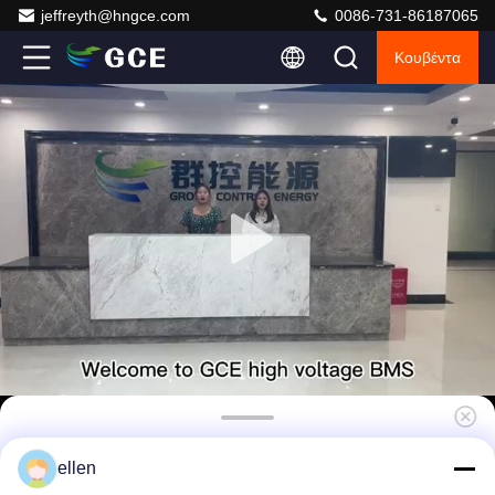
jeffreyth@hngce.com
0086-731-86187065
Κουβέντα
GCE 150S 480V 50A RS485 CAN UPS BMS
ellen
60S 75S 96S 120S HV Master Slave BMS Για