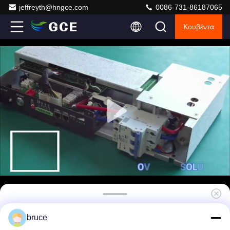
jeffreyth@hngce.com
0086-731-86187065
Κουβέντα
GCE UPS υψηλής τάσης BMS 60S 75S 50A
bruce
100A LifePO4 BMS Συστήματα διαχείρισης