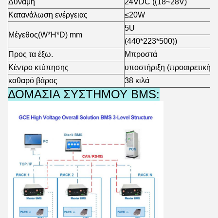
Δύναμη
24VDC ((18~28V)
Κατανάλωση ενέργειας
≤
20W
5U
Μέγεθος
(W*H*D) mm
(440*223*500)
)
Προς τα έξω.
Μπροστά
Κέντρο κτύπησης
υποστήριξη (προαιρετική)
καθαρό βάρος
38 κιλά
ΔΟΜΑΣΙΑ ΣΥΣΤΗΜΟΥ BMS: