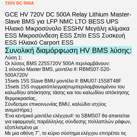
720V DC 500A
GCE HV 720V DC 500A Relay Lithium Master-
Slave BMS για LFP NMC LTO BESS UPS
Ηλιακό Μικροσύνολο ESS
HV Μεγάλη κλίμακα
ESS Μικροσύνδεση ESS Σπίτι ESS Συσκευή
ESS Ηλιακό Carport ESS
Συνολική διαμόρφωση HV BMS λύσης:
Λύση 1:
Οι λύσεις BMS 225S720V 500A περιλαμβάνουν:
1 σύνολο Master BMS, μοντέλο #: RBMS07-S20-
500A720V
15sets 15S Slave BMU μοντέλο #: BMU07-15S8T48F
15sets 15S συρματόπλεγμα
(συμπεριλαμβανομένου του
καλωδίου απόκτησης τάσης και του καλωδίου απόκτησης
θερμοκρασίας,
Σύνδεσμοι επικοινωνίας BMU, καλώδιο ισχύος
ανεμιστήρα.)
Ένα κεντρικό μοντέλο ελέγχου#: το SBMS07 θα απαιτείται
για εφαρμογές παράλληλης σύνδεσης πολλαπλών ράφων,
εξοπλισμένο με
Με μια οθόνη 7", το κύριο σύστημα ελέγχου επιτρέπει τις