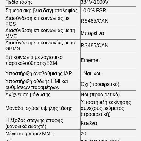
Πεδίο τάσης
384V-1000V
Σήμερα ακρίβεια δειγματοληψίας
10,0% FSR
Διασύνδεση επικοινωνίας με
RS485/CAN
PCS
Διασύνδεση επικοινωνίας με τη
Μπορεί να
ΜΜΕ
Διασύνδεση επικοινωνίας με το
RS485/CAN
GBMS
Επικοινωνία με λογισμικό
Ethernet
παρακολούθησης/ΕΣΜ
Υποστήριξη αναβάθμισης IAP
- Ναι, ναι.
Υποστήριξη οθόνης HMI και
Όχι (προαιρετικό)
ρυθμίσεων παραμέτρων
Ανίχνευση μόνωσης
Ναι (προαιρετικό)
Υποστήριξη εκκίνησης
Μονάδα ισχύος υψηλής τάσης
συνεχούς ρεύματος
(προαιρετική)
Η έξοδος στεγνής επαφής
Κανένα
(κανονικά ανοιχτή)
Μέγιστο qty των ΜΜΕ
20