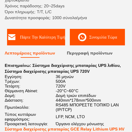
χαρτοκιβώτιο
Χρόνος παράδοσης: 20~25days
Όροι πληρωμής: T/T, L/C
Δυνατότητα προσφοράς: 1000 σύνολα/μήνα
Πάρτε Την Καλύτερη Τιμή
Συνομιλία Τώρα
Λεπτομέρειες προϊόντων
Περιγραφή προϊόντων
Επισημαίνω:
Σύστημα διαχείρισης μπαταρίας UPS λιθίου
,
Σύστημα διαχείρισης μπαταρίας UPS 720V
Εγγύηση:
36 μηνών
Τρέχων:
500A
Τετάρτη:
720V
Θέρμανση Abinet:
-20°C~60°C
Δομή:
Δομή τριών επιπέδων
Διάσταση:
440mm*178mm*500mm
RS485 ΜΠΟΡΕΣΤΕ ΤΟΠΙΚΌ LAN
Πρωτόκολλο:
(IP/TCP)
Τύπος κυττάρων
LFP, NCM, LTO
εφαρμόσιμος:
Προαιρετική λειτουργία:
Όργανο ελέγχου μόνωσης
Σύστημα διαχείρισης μπαταρίας GCE Relay Lithium UPS HV