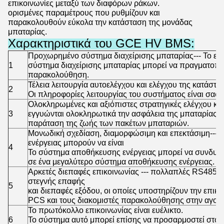
επικοινωνίες μεταξύ των διαφόρων ράκων.
ορισμένες παραμέτρους που ρυθμίζουν και
παρακολουθούν εύκολα την κατάσταση της μονάδας
μπαταρίας.
Χαρακτηριστικά του GCE HV BMS:
Προχωρημένο σύστημα διαχείρισης μπαταρίας--- Το εξ
1
σύστημα διαχείρισης μπαταρίας μπορεί να πραγματοπ
παρακολούθηση.
Τέλεια λειτουργία αυτοελέγχου και ελέγχου της κατάστα
2
Οι πληροφορίες λειτουργίας του συστήματος είναι σαφεί
Ολοκληρωμένες και αξιόπιστες στρατηγικές ελέγχου κα
3
εγγυώνται ολοκληρωτικά την ασφάλεια της μπαταρίας κα
παράταση της ζωής των πακέτων μπαταριών.
Μονωδική σχεδίαση, διαμορφώσιμη και επεκτάσιμη---
ενέργειας μπορούν να είναι
4
Το σύστημα αποθήκευσης ενέργειας μπορεί να συνδυαστε
σε ένα μεγαλύτερο σύστημα αποθήκευσης ενέργειας.
Αρκετές διεπαφές επικοινωνίας --- πολλαπλές RS485, 
στεγνής επαφής
5
και διεπαφές εξόδου, οι οποίες υποστηρίζουν την επικ
PCS και τους διακομιστές παρακολούθησης στην αγορ
Το πρωτόκολλο επικοινωνίας είναι ευέλικτο.
6
Το σύστημα αυτό μπορεί επίσης να προσαρμοστεί στο