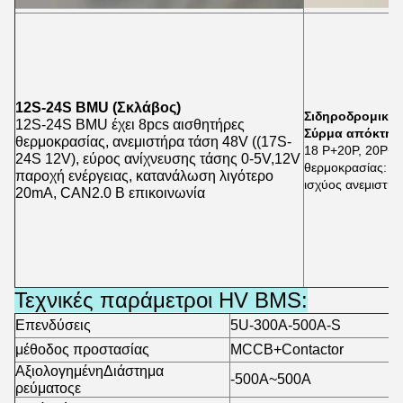
12S-24S BMU (Σκλάβος)
Σιδηροδρομικό σ
12S-24S BMU έχει 8pcs αισθητήρες
Σύρμα απόκτησ
θερμοκρασίας, ανεμιστήρα τάση 48V ((17S-
18 P+20P
, 20P+2
24S 12V), εύρος ανίχνευσης τάσης 0-5V,12V
θερμοκρασίας: 6
παροχή ενέργειας, κατανάλωση λιγότερο
ισχύος ανεμιστή
20mA, CAN2.0 B επικοινωνία
Τεχνικές παράμετροι HV BMS:
Επενδύσεις
5U-300A-500A-S
μέθοδος προστασίας
MCCB+Contactor
Αξιολογημένη
Διάστημα
-500A~500A
ρεύματος
ε