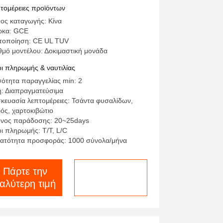
6S BMU
τομέρειες προϊόντων
ος καταγωγής: Κίνα
ρκα: GCE
τοποίηση: CE UL TUV
θμό μοντέλου: Δοκιμαστική μονάδα
ι πληρωμής & ναυτιλίας
ότητα παραγγελίας min: 2
ή: Διαπραγματεύσιμα
κευασία λεπτομέρειες: Τσάντα φυσαλίδων,
ός, χαρτοκιβώτιο
νος παράδοσης: 20~25days
ι πληρωμής: T/T, L/C
ατότητα προσφοράς: 1000 σύνολα/μήνα
Πάρτε την
συνομιλία τώρα
αλύτερη τιμή