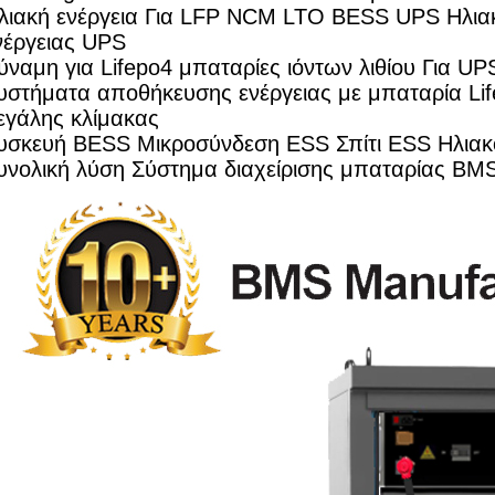
λιακή ενέργεια Για LFP NCM LTO BESS UPS Ηλιακ
νέργειας UPS
ύναμη για Lifepo4 μπαταρίες ιόντων λιθίου Για U
υστήματα αποθήκευσης ενέργειας με μπαταρία Li
εγάλης κλίμακας
υσκευή BESS Μικροσύνδεση ESS Σπίτι ESS Ηλια
υνολική λύση Σύστημα διαχείρισης μπαταρίας BM