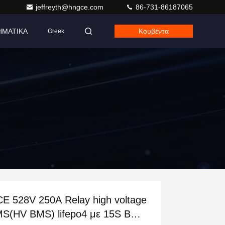
jeffreyth@hngce.com
86-731-86187065
ΗΜΑΤΙΚΑ
Κουβέντα
Greek
E 528V 250A Relay high voltage
S(HV BMS) lifepo4 με 15S BMU