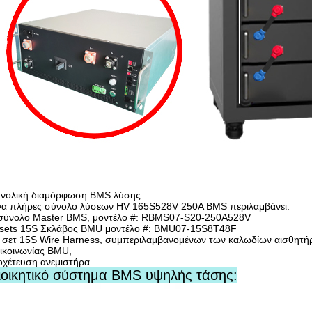
νολική διαμόρφωση BMS λύσης:
α πλήρες σύνολο λύσεων HV 165S528V 250A BMS περιλαμβάνει:
σύνολο Master BMS, μοντέλο #: RBMS07-S20-250A528V
sets 15S Σκλάβος BMU μοντέλο #: BMU07-15S8T48F
 σετ 15S Wire Harness, συμπεριλαμβανομένων των καλωδίων αισθητήρ
ικοινωνίας BMU,
οχέτευση ανεμιστήρα.
ιοικητικό σύστημα BMS υψηλής τάσης: