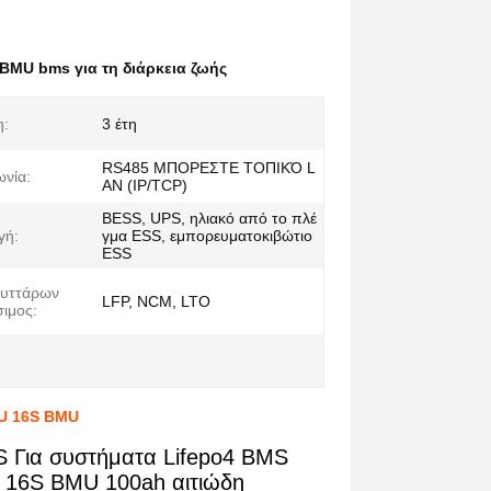
BMU bms για τη διάρκεια ζωής
η:
3 έτη
RS485 ΜΠΟΡΕΣΤΕ ΤΟΠΙΚΌ L
ωνία:
AN (IP/TCP)
BESS, UPS, ηλιακό από το πλέ
γή:
γμα ESS, εμπορευματοκιβώτιο
ESS
κυττάρων
LFP, NCM, LTO
ιμος:
MU 16S BMU
S Για συστήματα Lifepo4 BMS
 16S BMU 100ah αιτιώδη