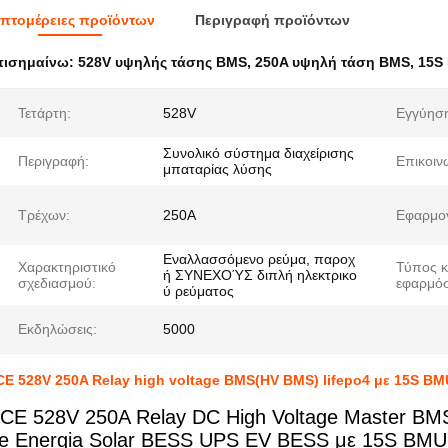
πτομέρειες προϊόντων
Περιγραφή προϊόντων
πισημαίνω:
528V υψηλής τάσης BMS
,
250A υψηλή τάση BMS
,
15S 
Τετάρτη:
528V
Εγγύησ
Συνολικό σύστημα διαχείρισης
Περιγραφή:
Επικοιν
μπαταρίας λύσης
Τρέχων:
250A
Εφαρμο
Εναλλασσόμενο ρεύμα, παροχ
Χαρακτηριστικό
Τύπος 
ή ΣΥΝΕΧΟΎΣ διπλή ηλεκτρικο
σχεδιασμού:
εφαρμόσ
ύ ρεύματος
Εκδηλώσεις:
5000
E 528V 250A Relay high voltage BMS(HV BMS) lifepo4 με 15S B
CE 528V 250A Relay DC High Voltage Master BM
e Energia Solar BESS UPS EV BESS με 15S BMU