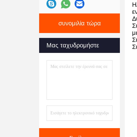
Η
ε
Δ
συνομιλία τώρα
Σ
μ
Σ
Μας ταχυδρομήστε
Σ