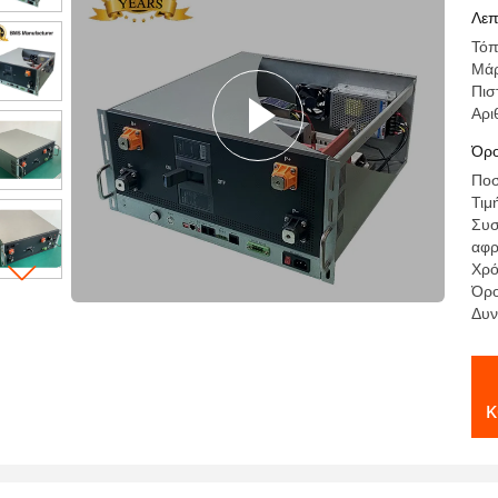
1
Λεπ
Τόπ
Μά
Πισ
Αρι
Όρο
Ποσ
Τιμ
Συσ
αφρ
Χρό
Όρο
Δυν
κ