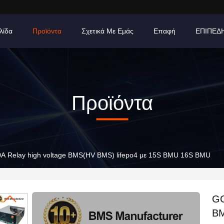
λίδα
Προϊόντα
Σχετικά Με Εμάς
Επαφή
ΕΠΙΠΕΔ
Προϊόντα
A Relay high voltage BMS(HV BMS) lifepo4 με 15S BMU 16S BMU
GC
BM