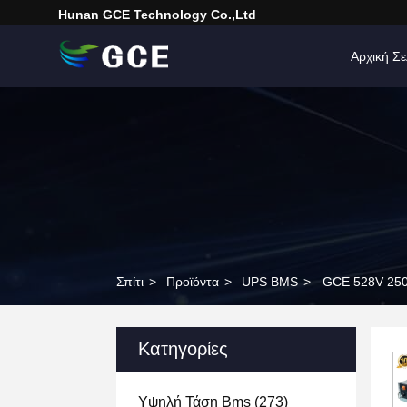
Hunan GCE Technology Co.,Ltd
Αρχική Σε
Σπίτι
>
Προϊόντα
>
UPS BMS
>
GCE 528V 250
Κατηγορίες
Υψηλή Τάση Bms
(273)