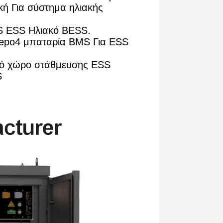
ή Για σύστημα ηλιακής
PS ESS Ηλιακό BESS.
fepo4 μπαταρία BMS Για ESS
κό χώρο στάθμευσης ESS
S