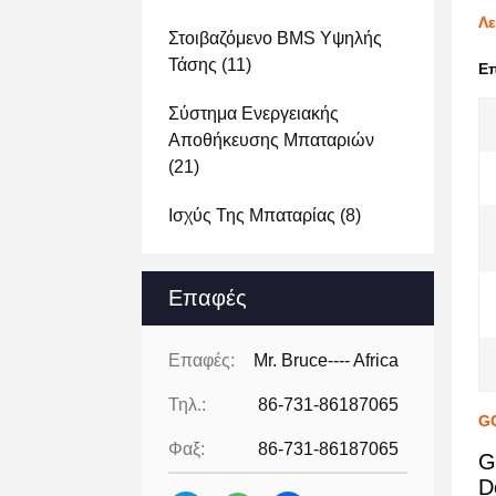
Λε
Στοιβαζόμενο BMS Υψηλής
Τάσης
(11)
Ε
Σύστημα Ενεργειακής
Αποθήκευσης Μπαταριών
(21)
Ισχύς Της Μπαταρίας
(8)
Επαφές
Επαφές:
Mr. Bruce---- Africa
Τηλ.:
86-731-86187065
GC
Φαξ:
86-731-86187065
G
D