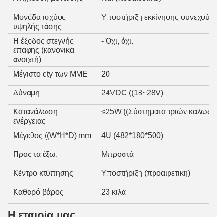
Μονάδα ισχύος
Υποστήριξη εκκίνησης συνεχούς 
υψηλής τάσης
Η έξοδος στεγνής
- Όχι, όχι.
επαφής (κανονικά
ανοιχτή)
Μέγιστο qty των ΜΜΕ
20
Δύναμη
24VDC ((18~28V)
Κατανάλωση
≤25W ((Σύστηματα τριών καλωδίω
ενέργειας
Μέγεθος ((W*H*D) mm
4U (482*180*500)
Προς τα έξω.
Μπροστά
Κέντρο κτύπησης
Υποστήριξη (προαιρετική)
Καθαρό βάρος
23 κιλά
Η εταιρία μας