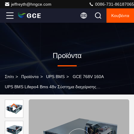
jeffreyth@hngce.com
0086-731-86187065
Κουβέντα
Προϊόντα
Σπίτι
>
Προϊόντα
>
UPS BMS
>
GCE 768V 160A
UPS BMS Lifepo4 Bms 48v Σύστημα διαχείρισης
μπαταρίας