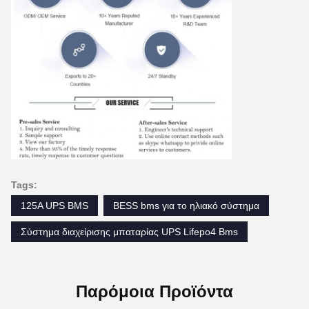
Tags:
125A UPS BMS
BESS bms για το ηλιακό σύστημα
Σύστημα διαχείρισης μπαταρίας UPS Lifepo4 Bms
Παρόμοια Προϊόντα