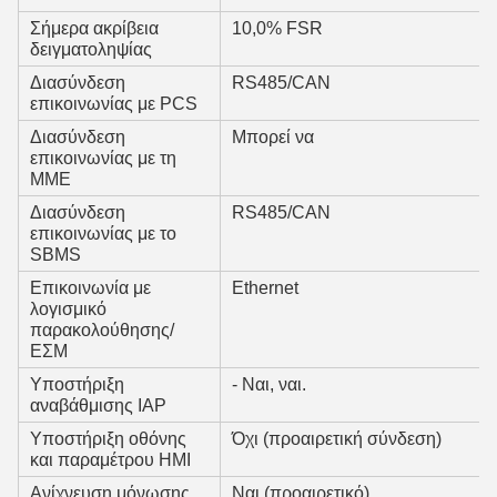
Σήμερα ακρίβεια
10,0% FSR
δειγματοληψίας
Διασύνδεση
RS485/CAN
επικοινωνίας με PCS
Διασύνδεση
Μπορεί να
επικοινωνίας με τη
ΜΜΕ
Διασύνδεση
RS485/CAN
επικοινωνίας με το
SBMS
Επικοινωνία με
Ethernet
λογισμικό
παρακολούθησης/
ΕΣΜ
Υποστήριξη
- Ναι, ναι.
αναβάθμισης IAP
Υποστήριξη οθόνης
Όχι (προαιρετική σύνδεση)
και παραμέτρου HMI
Ανίχνευση μόνωσης
Ναι (προαιρετικό)