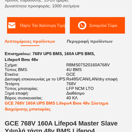
Χρόνος παράδοσης: 15-20 ημέρες
Δυνατότητα προσφοράς: 1000 σετ/μήνα
Πάρτε Την Καλύτερη Τιμή
Συνομιλία Τώρα
Λεπτομέρειες προϊόντων
Περιγραφή προϊόντων
Επισημαίνω:
768V UPS BMS
,
160A UPS BMS
,
Lifepo4 Bms 48v
Σχήμα:
RBMS07S20160A768V
Τύπος BMS:
4U BMS
Ετικέτα:
GCE
Διεπαφή επικοινωνίας με το UPS:
Rs485/CAN/LAN/dry επαφή
Τετάρτη:
768V
Τύπος μπαταρίας:
LFP NCM LTO
Ξηρά επαφή:
Διαθέσιμο
Βάρος συσκευασίας:
40 ΚΛ
GCE 768V 160A UPS BMS Lifepo4 Bms 48v Σύστημα
διαχείρισης μπαταρίας
GCE 768V 160A Lifepo4 Master Slave
Υψηλή τάση 48v BMS Lifepo4