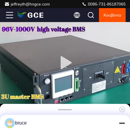
jeffreyth@hngce.com
0086-731-86187065
Κουβέντα
Σύστημα διαχείρισης μπαταριών HV Lithium
bruce
BMS 128S409.6V 125A BMS για μπαταρίες