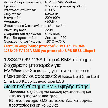
Διασύνδεση επικοινωνίας:
RS485/CAN/Modbus
Εμφάνιση:
3.5" ενσωματωμένη οθόνη
Αποτελεσματικότητα:
> 90%
Συχνότητα:
50/60Hz
Η υγρασία:
20%-90%
Ασύρματα:
<50db>
Θερμοκρασία λειτουργίας:
-10℃~+40℃
Δυναμική τάση:
220V
Ονομασία του προϊόντος:
UPS BMS
Επίπεδο προστασίας:
Διάκριση IP20
Θέρμανση αποθήκευσης:
-20°C~+70°C
Σύστημα διαχείρισης μπαταριών HV Lithium BMS
128S409.6V 125A BMS για μπαταρίες UPS BESS Lifepo4
128S409.6V 125A Lifepo4 BMS σύστημα
διαχείρισης μπαταριών για
HV
Συσκευές για την κατασκευή
Ειδικότερα:
ηλεκτρικών συσσωρευτών
Ηλιακό ESS Σπίτι ESS
Σπίτι ESS Κωνσταντινούπολη ESS
Διοικητικό σύστημα BMS υψηλής τάσης:
Μονωδική σχεδίαση για εύκολη εγκατάσταση και
επέκταση της χωρητικότητας.
Έξυπνο σύστημα BMS με πολλαπλές λειτουργίες
προστασίας και επικοινωνίας.