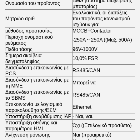
BMS (σύστημα διαχείρισης
Ονομασία του προϊόντος
μπαταρίας)
Εναλλακτικά, οι διατάξεις
Μητρώο αριθ.
του παρόντος κανονισμού
ισχύουν για:
μέθοδος προστασίας
MCCB+Contactor
Περιοχή ονομαστικού
-250A ~ 250A ((Μαξ. 500A)
ρεύματος
Πεδίο τάσης
96V-1000V
Σήμερα ακρίβεια
10,0% FSR
δειγματοληψίας
Διασύνδεση επικοινωνίας με
RS485/CAN
PCS
Διασύνδεση επικοινωνίας με
Μπορεί να
τη ΜΜΕ
Διασύνδεση επικοινωνίας με
RS485/CAN
το SBMS
Επικοινωνία με λογισμικό
Ethernet
παρακολούθησης/ΕΣΜ
Υποστήριξη αναβάθμισης IAP
- Ναι, ναι.
Υποστήριξη οθόνης και
Όχι ((Επιλογικό πρόσθετο)
παραμέτρου HMI
Ανίχνευση μόνωσης
Ναι (προαιρετικό)