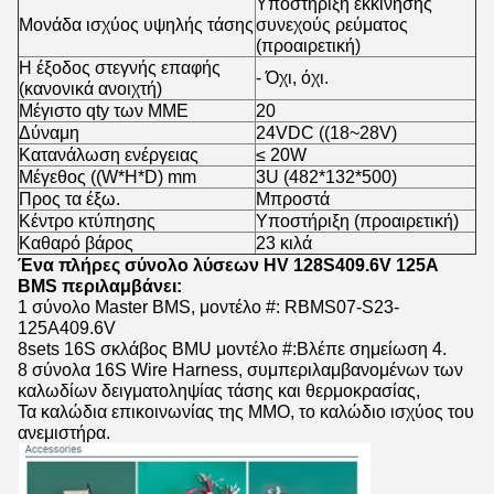
Υποστήριξη εκκίνησης
Μονάδα ισχύος υψηλής τάσης
συνεχούς ρεύματος
(προαιρετική)
Η έξοδος στεγνής επαφής
- Όχι, όχι.
(κανονικά ανοιχτή)
Μέγιστο qty των ΜΜΕ
20
Δύναμη
24VDC ((18~28V)
Κατανάλωση ενέργειας
≤ 20W
Μέγεθος ((W*H*D) mm
3U (482*132*500)
Προς τα έξω.
Μπροστά
Κέντρο κτύπησης
Υποστήριξη (προαιρετική)
Καθαρό βάρος
23 κιλά
Ένα πλήρες σύνολο λύσεων HV 128S409.6V 125A
BMS περιλαμβάνει:
1 σύνολο Master BMS, μοντέλο #: RBMS07-S23-
125A409.6V
8sets 16S σκλάβος BMU μοντέλο #:
Βλέπε σημείωση 4.
8 σύνολα 16S Wire Harness, συμπεριλαμβανομένων των
καλωδίων δειγματοληψίας τάσης και θερμοκρασίας,
Τα καλώδια επικοινωνίας της ΜΜΟ, το καλώδιο ισχύος του
ανεμιστήρα.