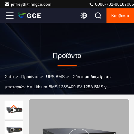
jeffreyth@hngce.com
0086-731-86187065
Κουβέντα
Προϊόντα
Σπίτι
>
Προϊόντα
>
UPS BMS
>
Σύστημα διαχείρισης
μπαταριών HV Lithium BMS 128S409.6V 125A BMS για
μπαταρίες UPS BESS Lifepo4