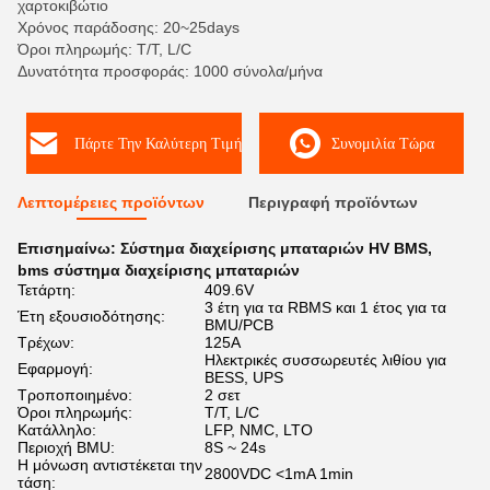
χαρτοκιβώτιο
Χρόνος παράδοσης: 20~25days
Όροι πληρωμής: T/T, L/C
Δυνατότητα προσφοράς: 1000 σύνολα/μήνα
Πάρτε Την Καλύτερη Τιμή
Συνομιλία Τώρα
Λεπτομέρειες προϊόντων
Περιγραφή προϊόντων
Επισημαίνω:
Σύστημα διαχείρισης μπαταριών HV BMS
,
bms σύστημα διαχείρισης μπαταριών
Τετάρτη:
409.6V
3 έτη για τα RBMS και 1 έτος για τα
Έτη εξουσιοδότησης:
BMU/PCB
Τρέχων:
125Α
Ηλεκτρικές συσσωρευτές λιθίου για
Εφαρμογή:
BESS, UPS
Τροποποιημένο:
2 σετ
Όροι πληρωμής:
T/T, L/C
Κατάλληλο:
LFP, NMC, LTO
Περιοχή BMU:
8S ~ 24s
Η μόνωση αντιστέκεται την
2800VDC <1mA 1min
τάση: